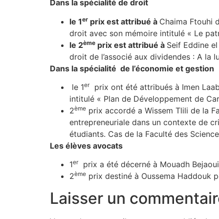
Dans la spécialité de droit
er
le 1
prix est attribué à
Chaima Ftouhi de
droit avec son mémoire intitulé « Le pat
ème
le 2
prix est attribué à
Seif Eddine e
droit de l’associé aux dividendes : A la 
Dans la spécialité de l’économie et gestion
er
le 1
prix ont été attribués à Imen Laa
intitulé « Plan de Développement de Car
ème
2
prix accordé a Wissem Tlili de la F
entrepreneuriale dans un contexte de crise
étudiants. Cas de la Faculté des Scienc
Les élèves avocats
er
1
prix a été décerné à Mouadh Bejaoui 
ème
2
prix destiné à Oussema Haddouk pou
Laisser un commentair